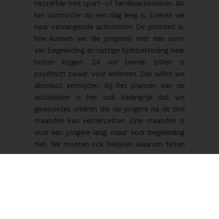
Hetzelfde met sport- of familieactiviteiten. Als
het uurrooster op een dag leeg is, zoeken we
naar vervangende activiteiten. De prioriteit is:
hoe kunnen we die jongeren met een vorm
van begeleiding en nuttige tijdsbesteding naar
buiten krijgen. 24 uur binnen zitten is
psychisch zwaar, voor iedereen. Dat willen we
absoluut vermijden. Bij het plannen van de
activiteiten is het ook belangrijk dat we
gewoontes creëren die de jongere na de drie
maanden kan verderzetten. Drie maanden is
voor een jongere lang, maar voor begeleiding
niet. We moeten ook bekijken waarom feiten
zijn gepleegd en hoe we herhaling in de
toekomst kunnen vermijden.
Welke jongeren komen niét in
aanmerking voor een enkelband?