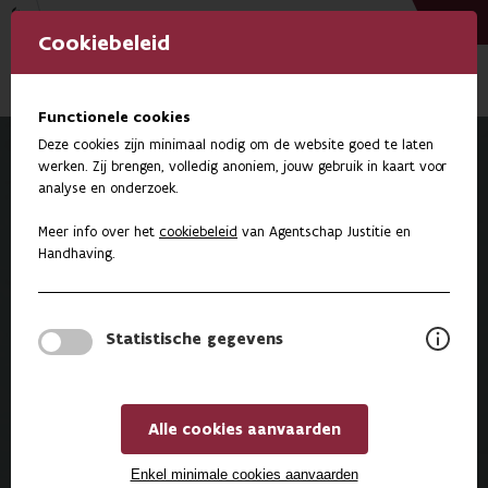
Vlaanderen
Cookiebeleid
Functionele cookies
Deze cookies zijn minimaal nodig om de website goed te laten
werken. Zij brengen, volledig anoniem, jouw gebruik in kaart voor
Enkelbanden voor minderjarigen: een
analyse en onderzoek.
samenwerking tussen Agentschap Justitie en
Handhaving en Agentschap Opgroeien
Meer info over het
cookiebeleid
van
Agentschap Justitie en
Handhaving
.
Statistische gegevens
Alle cookies aanvaarden
Enkel minimale cookies aanvaarden