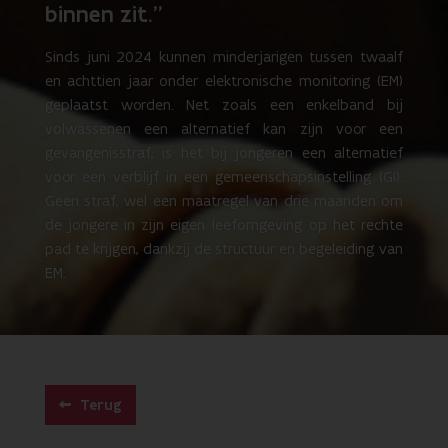
binnen zit.”
Sinds juni 2024 kunnen minderjarigen tussen twaalf
en achttien jaar onder elektronische monitoring (EM)
geplaatst worden. Net zoals een enkelband bij
volwassenen een alternatief kan zijn voor een
gevangenisstraf, is het bij jongeren een alternatief
voor een verblijf in een gemeenschapsinstelling (GI).
Geen straf, wel een maatregel van drie maanden om
de jongere in zijn eigen leefomgeving op het rechte
pad te krijgen, dankzij de structuur en begeleiding van
EM.
Terug