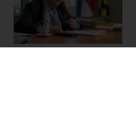
Waarom vond de stad het belangrijk
om mee te werken aan de uitrol van
het Veilig Huis? Welke rol wil de stad
hierin spelen en hoe kan dat een
aanvulling zijn op wat de andere
partners doen?
D'HAESE
: "Intrafamiliaal geweld is vaak erg
complex en net daarom vraagt het om een
doorgedreven samenwerking. Het is als het
ware een moeilijke puzzel met veel stukken. Ik