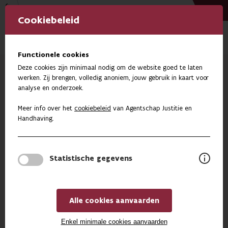
Vlaanderen
Cookiebeleid
Functionele cookies
Deze cookies zijn minimaal nodig om de website goed te laten
werken. Zij brengen, volledig anoniem, jouw gebruik in kaart voor
20 jaar werkstraf in 2022
analyse en onderzoek.
“Iedereen verdient de kans om iets
Meer info over het
cookiebeleid
van
Agentschap Justitie en
terug te geven aan de
Handhaving
.
maatschappij"
5.500 daders moesten in 2022 338016 uren presteren
Statistische gegevens
als straf. Op werkvloeren, of prestatieplaatsen waar
ze verwelkomd worden door mensen die overtuigd
zijn van een tweede kans. 20 jaar werkstraf was de
ideale gelegenheid om die mensen te bedanken, en in
Alle cookies aanvaarden
West-Vlaanderen hebben ze dat persoonlijk
aangepakt. “We moeten ervoor zorgen dat de
Enkel minimale cookies aanvaarden