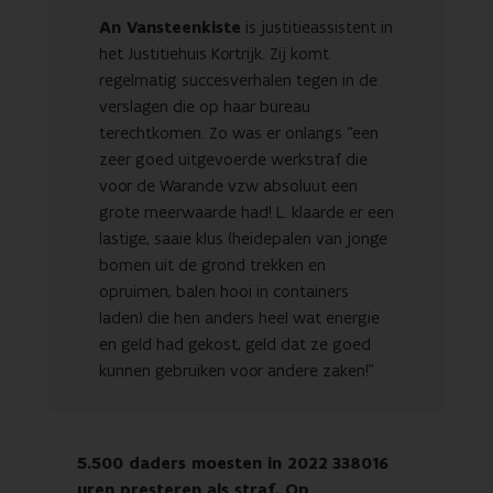
An Vansteenkiste
is justitieassistent in
het Justitiehuis Kortrijk. Zij komt
regelmatig succesverhalen tegen in de
verslagen die op haar bureau
terechtkomen. Zo was er onlangs “een
zeer goed uitgevoerde werkstraf die
voor de Warande vzw absoluut een
grote meerwaarde had! L. klaarde er een
lastige, saaie klus (heidepalen van jonge
bomen uit de grond trekken en
opruimen, balen hooi in containers
laden) die hen anders heel wat energie
en geld had gekost, geld dat ze goed
kunnen gebruiken voor andere zaken!”
5.500 daders moesten in 2022
338016
uren presteren als straf. Op