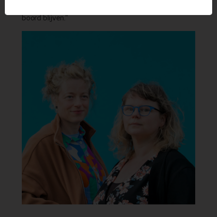
prestatieplaatsen de komende 20 jaar ook nog aan
boord blijven.”